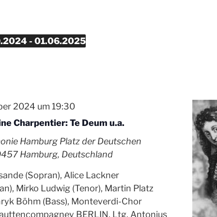
en
9.2024
 - 
01.06.2025
ber 2024 um 19:30
ne Charpentier: Te Deum u.a.
monie Hamburg
Platz der Deutschen
20457 Hamburg, Deutschland
ande (Sopran), Alice Lackner
n), Mirko Ludwig (Tenor), Martin Platz
nryk Böhm (Bass), Monteverdi-Chor
auttencompagney BERLIN, Ltg. Antonius