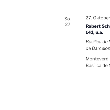
27. Oktobe
So.
27
Robert Sch
141, u.a.
Basílica de
de Barcelon
Monteverdi
Basílica de