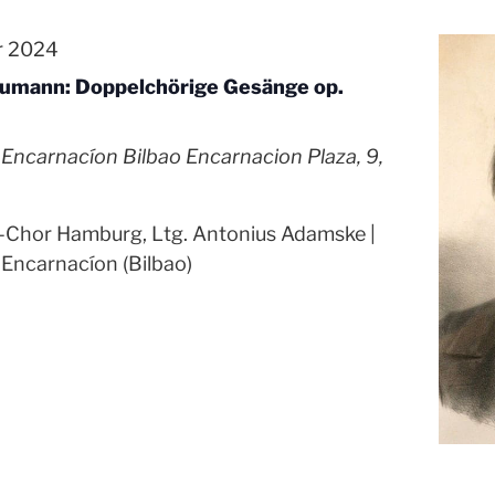
r 2024
umann: Doppelchörige Gesänge op.
la Encarnacíon Bilbao
Encarnacion Plaza, 9,
-Chor Hamburg, Ltg. Antonius Adamske |
a Encarnacíon (Bilbao)