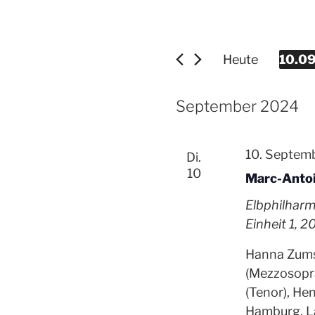
Veranstaltung
Heute
10.0
D
a
September 2024
t
u
m
10. Septem
Di.
w
10
Marc-Antoi
ä
Elbphilhar
h
Einheit 1, 
l
e
Hanna Zums
n
(Mezzosopra
.
(Tenor), He
Hamburg, L