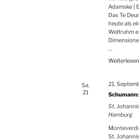
Adamske | E
Das Te Deu
heute als e
Weltruhm er
Dimensione
…
Weiterlese
21. Septem
Sa.
21
Schumann: 
St. Johann
Hamburg
Monteverdi
St. Johanni