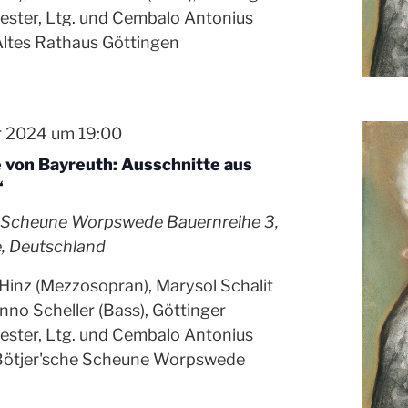
ster, Ltg. und Cembalo Antonius
ltes Rathaus Göttingen
r 2024 um 19:00
 von Bayreuth: Ausschnitte aus
“
e Scheune Worpswede
Bauernreihe 3,
 Deutschland
inz (Mezzosopran), Marysol Schalit
anno Scheller (Bass), Göttinger
ster, Ltg. und Cembalo Antonius
Bötjer'sche Scheune Worpswede