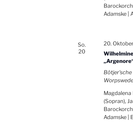
Barockorche
Adamske | A
20. Oktobe
So.
20
Wilhelmine
„Argenore
Bötjer'sch
Worpswede,
Magdalena H
(Sopran), J
Barockorche
Adamske | 