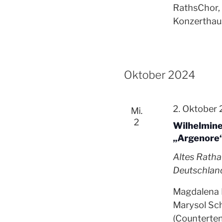
RathsChor, 
Konzerthau
Oktober 2024
2. Oktober
Mi.
2
Wilhelmine
„Argenore
Altes Rath
Deutschlan
Magdalena H
Marysol Sch
(Counterten