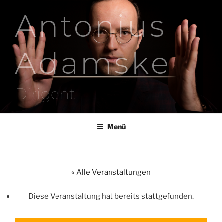
Zum
Antonius
Inhalt
springen
Adamske
Dirigent
Menü
« Alle Veranstaltungen
Diese Veranstaltung hat bereits stattgefunden.