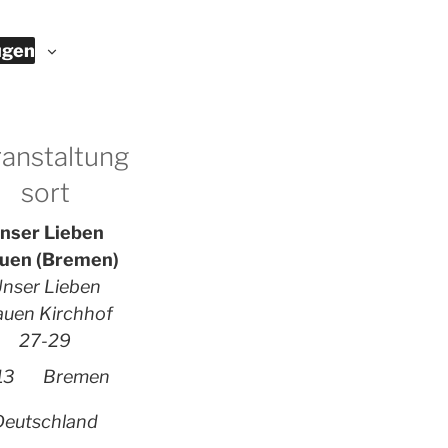
ügen
anstaltung
sort
nser Lieben
auen (Bremen)
nser Lieben
auen Kirchhof
27-29
13
Bremen
Deutschland