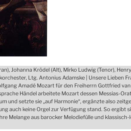
n), Johanna Krödel (Alt), Mirko Ludwig (Tenor), Henr
orchester, Ltg. Antonius Adamske | Unsere Lieben F
Wolfgang Amadé Mozart für den Freiherrn Gottfried van 
prache Händel arbeitete Mozart dessen Messias-Orato
um und setzte sie „auf Harmonie“, ergänzte also zeit
ung auch keine Orgel zur Verfügung stand. So ergibt si
hre Melange aus barocker Melodiefülle und klassisch-