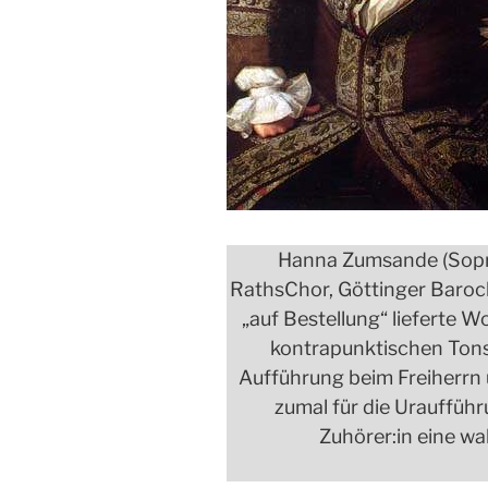
Hanna Zumsande (Sopra
RathsChor, Göttinger Barock
„auf Bestellung“ lieferte 
kontrapunktischen Tons
Aufführung beim Freiherrn 
zumal für die Uraufführ
Zuhörer:in eine wa