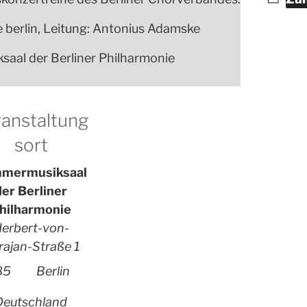
e berlin, Leitung: Antonius Adamske
aal der Berliner Philharmonie
anstaltung
sort
mermusiksaal
der Berliner
hilharmonie
erbert-von-
rajan-Straße 1
85
Berlin
Deutschland