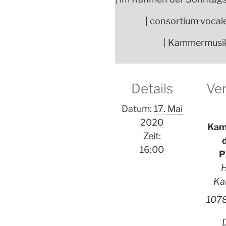
| consortium vocal
| Kammermusiks
Details
Ver
Datum:
17. Mai
2020
Kam
Zeit:
16:00
P
H
Ka
107