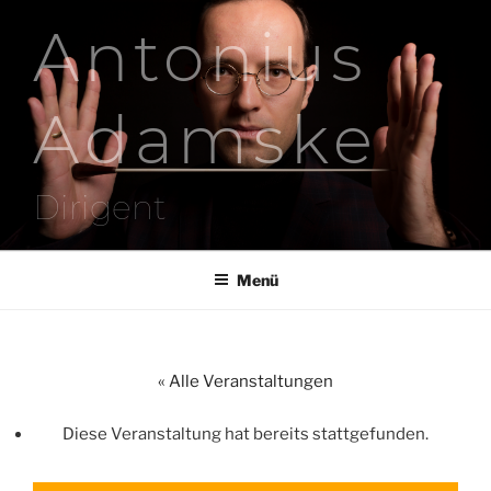
Zum
Antonius
Inhalt
springen
Adamske
Dirigent
Menü
« Alle Veranstaltungen
Diese Veranstaltung hat bereits stattgefunden.