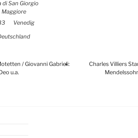
a di San Giorgio
Maggiore
33
Venedig
Deutschland
otetten / Giovanni Gabrieli:
Charles Villiers St
Deo u.a.
Mendelssohn