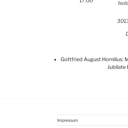
17:00
Isol
301
Gottfried August Homilius: M
Jubilate 
Impressum