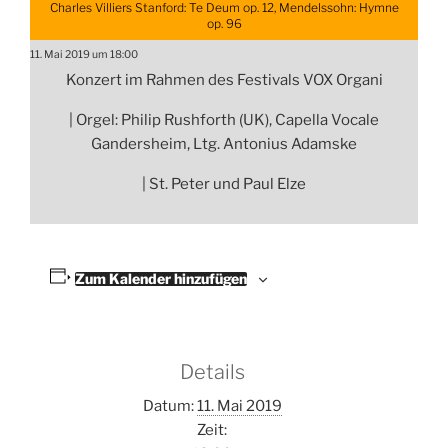
Charles Villiers Stanford: Te Deum op. 12, Mendelssohn: Hymne
op. 96
11. Mai 2019 um 18:00
Konzert im Rahmen des Festivals VOX Organi
| Orgel: Philip Rushforth (UK), Capella Vocale
Gandersheim, Ltg. Antonius Adamske
| St. Peter und Paul Elze
Zum Kalender hinzufügen
Details
Datum:
11. Mai 2019
Zeit: