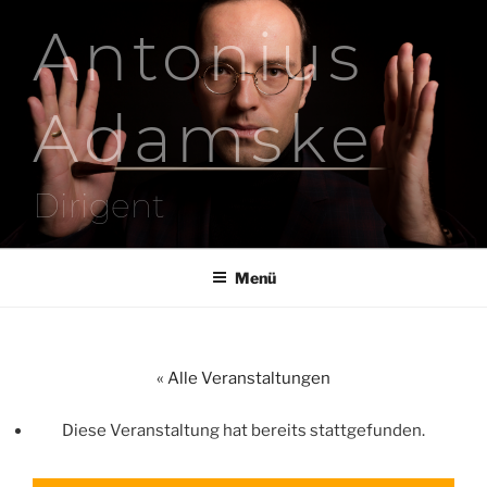
Zum
Antonius
Inhalt
springen
Adamske
Dirigent
Menü
« Alle Veranstaltungen
Diese Veranstaltung hat bereits stattgefunden.