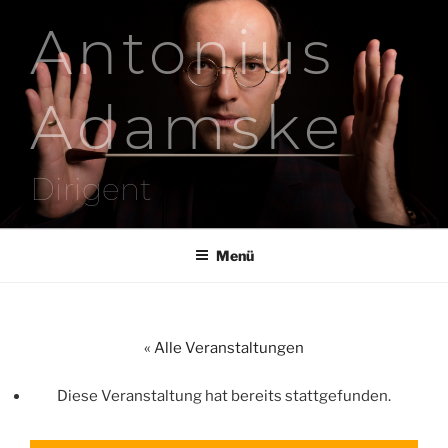
Zum
Antonius
Inhalt
springen
Adamske
Dirigent
Menü
« Alle Veranstaltungen
Diese Veranstaltung hat bereits stattgefunden.