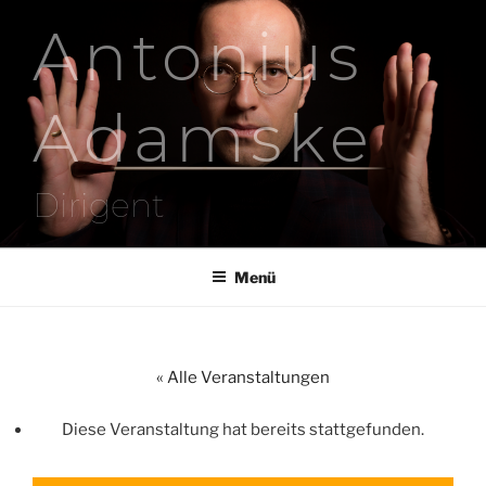
Zum
Antonius
Inhalt
springen
Adamske
Dirigent
Menü
« Alle Veranstaltungen
Diese Veranstaltung hat bereits stattgefunden.