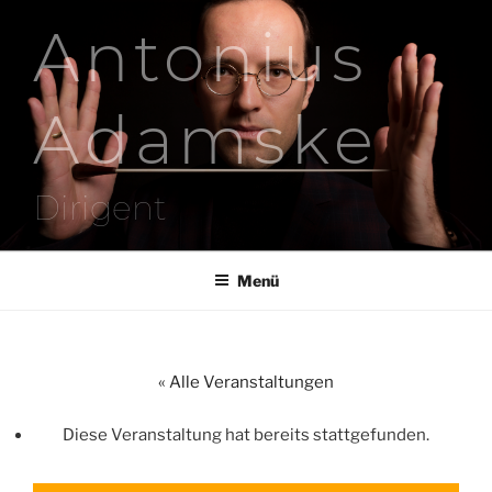
Zum
Antonius
Inhalt
springen
Adamske
Dirigent
Menü
« Alle Veranstaltungen
Diese Veranstaltung hat bereits stattgefunden.