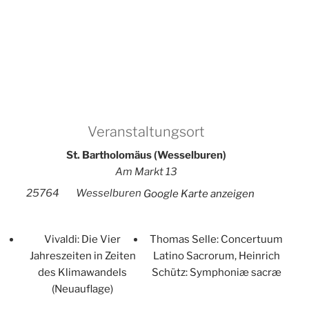
Veranstaltungsort
St. Bartholomäus (Wesselburen)
Am Markt 13
25764
Wesselburen
Google Karte anzeigen
Vivaldi: Die Vier
Thomas Selle: Concertuum
Jahreszeiten in Zeiten
Latino Sacrorum, Heinrich
des Klimawandels
Schütz: Symphoniæ sacræ
(Neuauflage)