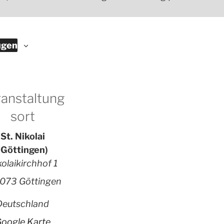
ügen
anstaltung
sort
St. Nikolai
(Göttingen)
kolaikirchhof 1
073 Göttingen
Deutschland
oogle Karte