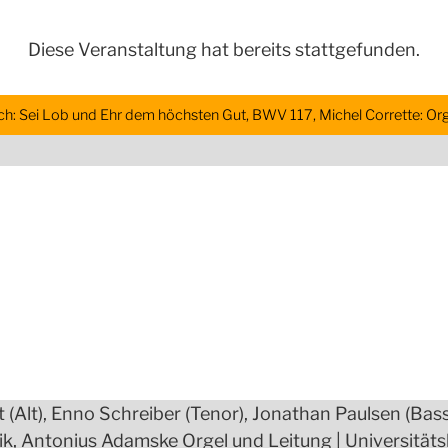
Diese Veranstaltung hat bereits stattgefunden.
h: Sei Lob und Ehr dem höchsten Gut, BWV 117, Michel Corrette: Orge
Alt), Enno Schreiber (Tenor), Jonathan Paulsen (Bass)
k, Antonius Adamske Orgel und Leitung | Universitätsk