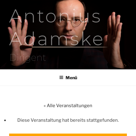
Zum
Antonius
Inhalt
springen
Adamske
Dirigent
Menü
« Alle Veranstaltungen
Diese Veranstaltung hat bereits stattgefunden.