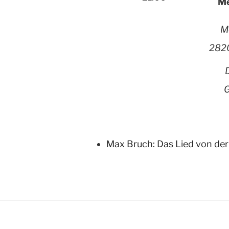
Me
M
282
G
Max Bruch: Das Lied von der