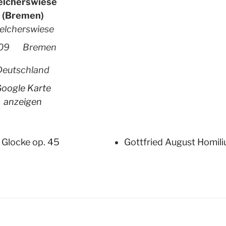
lcherswiese
(Bremen)
elcherswiese
09
Bremen
Deutschland
oogle Karte
anzeigen
 Glocke op. 45
Gottfried August Homili