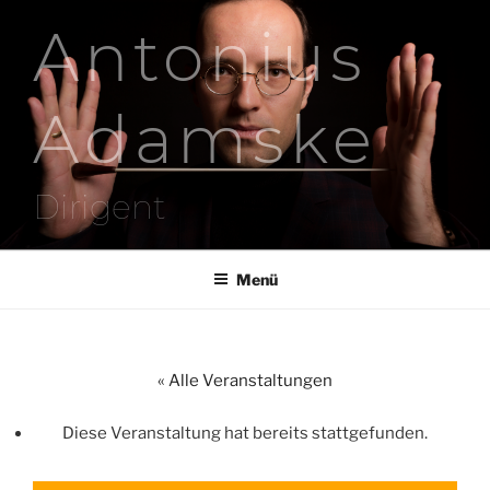
Zum
Antonius
Inhalt
springen
Adamske
Dirigent
Menü
« Alle Veranstaltungen
Diese Veranstaltung hat bereits stattgefunden.