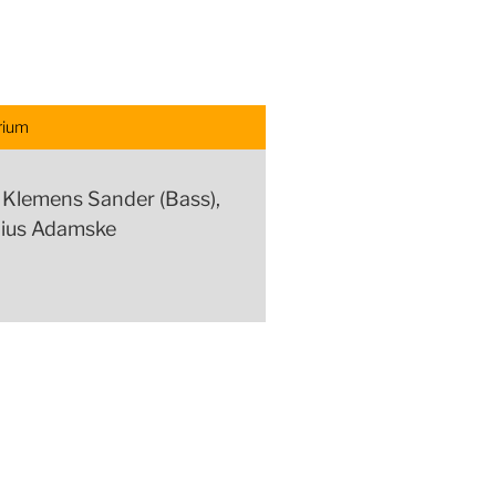
rium
, Klemens Sander (Bass),
onius Adamske