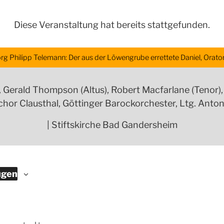
Diese Veranstaltung hat bereits stattgefunden.
rg Philipp Telemann: Der aus der Löwengrube errettete Daniel, Orato
 Gerald Thompson (Altus), Robert Macfarlane (Tenor)
chor Clausthal, Göttinger Barockorchester, Ltg. Ant
| Stiftskirche Bad Gandersheim
ügen