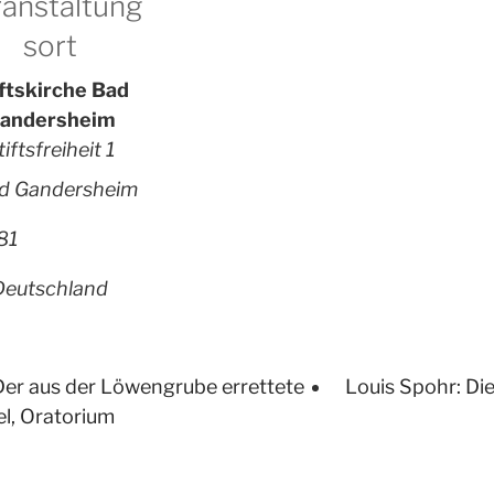
anstaltung
sort
ftskirche Bad
andersheim
tiftsfreiheit 1
d Gandersheim
81
Deutschland
Der aus der Löwengrube errettete
Louis Spohr: Die
el, Oratorium