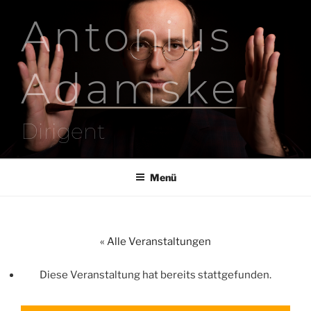
Zum
Antonius
Inhalt
springen
Adamske
Dirigent
Menü
« Alle Veranstaltungen
Diese Veranstaltung hat bereits stattgefunden.