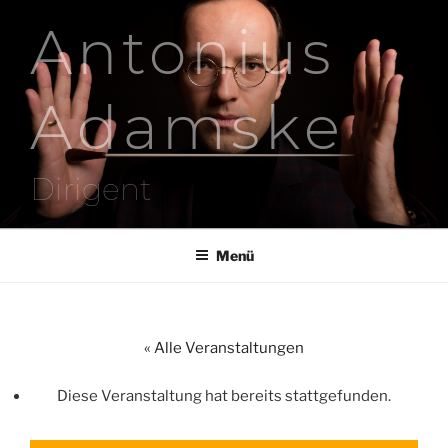
Zum
Antonius
Inhalt
springen
Adamske
Dirigent
Menü
« Alle Veranstaltungen
Diese Veranstaltung hat bereits stattgefunden.