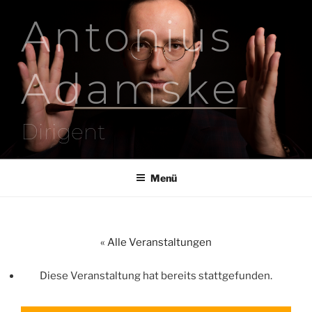
Zum
Antonius
Inhalt
springen
Adamske
Dirigent
Menü
« Alle Veranstaltungen
Diese Veranstaltung hat bereits stattgefunden.