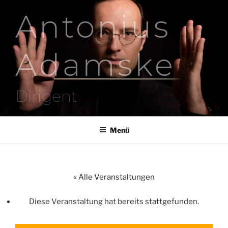
Zum
Antonius
Inhalt
springen
Adamske
Dirigent
Menü
« Alle Veranstaltungen
Diese Veranstaltung hat bereits stattgefunden.